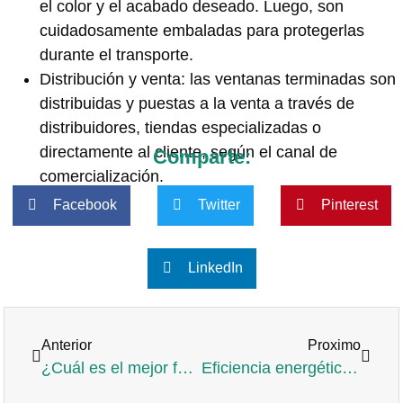
el color y el acabado deseado. Luego, son
cuidadosamente embaladas para protegerlas
durante el transporte.
Distribución y venta: las ventanas terminadas son
distribuidas y puestas a la venta a través de
distribuidores, tiendas especializadas o
directamente al cliente, según el canal de
Comparte:
comercialización.
Facebook
Twitter
Pinterest
LinkedIn
Anterior
Proximo
¿Cuál es el mejor fertilizante para cesped natural?
Eficiencia energética, las soluciones innovadoras para mejorarla