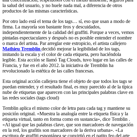
la salud del usuario, y no huele nada mal, a diferencia de otros
productos de las mismas características.
Por otro lado está el tema de los tags… sí, eso que usan a modo de
firma. La mayoría son bastante feos y descuidados,
independientemente de la calidad del graffiti. Porque a veces, vemos
pintadas espectaculares y después no es posible entender el nombre
o marca del artista. Par arreglar este estropicio, el artista callejero
Mathieu Tremblin
decidió mejorar la legibilidad de los tags,
imitando la escala y el color de cada etiqueta, pero haciéndola
legible. Esta acción se llamó Tag Clouds, tuvo lugar en las calles de
Francia, y fue en el año 2012. la iniciativa de Tremblin ha
revolucionado la estética de las calles francesas.
Esta original acción callejera tiene el objeto de que todos los tags se
puedan entender, y el resultado final, es muy parecido al de la típica
nube de etiquetas que aparecen con las principales palabras clave en
las redes sociales (tags cloud)
Temblin aplica el mismo color de letra para cada tag y mantiene su
posición original. «Muestra la analogía entre la etiqueta física y la
etiqueta virtual, tanto en forma como en sustancia», dice Temblin .
«Al igual que las palabras clave, que son marcadores de navegación
en la red, los grafitis son marcadores de la deriva urbana». «La
escritura de graffiti espontánea se convirtió en el patito feo del arte