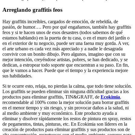
Arreglando graffitis feos
Hay graffitis increíbles, cargados de emoción, de rebeldía, de
pasión, de humor…. Pero por qué engañarnos, también hay graffitis
feos y si te hacen unos de esos desastres (todos sabemos de qué
estamos hablando) en la puerta de tu casa, o en el muro del jardín o
en el exterior de tu negocio, puede ser una faena muy gorda. A ver,
el arte urbano es cada vez más apreciado y a nadie le desagrada
convivir con un bonito dibujo. Pero algunos, imagino que con su
mejor intención, creyéndose artistas, pobres, se han dedicado, y se
dedican, a estropear todo soporte que encuentran a su paso. En fin,
que le vamos a hacer. Puede que el tiempo y la experiencia mejore
sus habilidades.
Si te ocurre esto, relaja, no pierdas la calma, que todo tiene solución.
Los graffitis se pueden eliminar sin ninguna dificultad gracias a los
productos para eliminar graffitis, TIN&GRAFF, de
Ecokimia
,
recomendable al 100% como la mejor solución para borrar graffitis
en el menor tiempo y sin riesgo, y sin provocar daños a la salud, ni
al medio ambiente y muy económico. Este producto ayuda a
eliminar y disolver rápidamente los restos de pintura en spray, restos
de pegamentos, tintas, pinturas, etc. En Ecokimia son líderes en la
creación de productos para eliminar graffitis y sus productos son de
alta concentración, respetuosos con el medio ambiente, seguros para