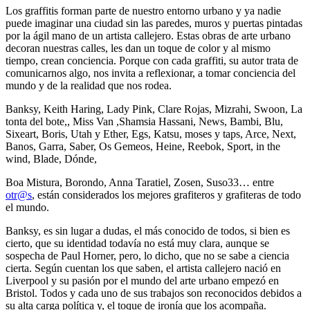
Los graffitis forman parte de nuestro entorno urbano y ya nadie
puede imaginar una ciudad sin las paredes, muros y puertas pintadas
por la ágil mano de un artista callejero. Estas obras de arte urbano
decoran nuestras calles, les dan un toque de color y al mismo
tiempo, crean conciencia. Porque con cada graffiti, su autor trata de
comunicarnos algo, nos invita a reflexionar, a tomar conciencia del
mundo y de la realidad que nos rodea.
Banksy, Keith Haring, Lady Pink, Clare Rojas, Mizrahi, Swoon, La
tonta del bote,, Miss Van ,Shamsia Hassani, News, Bambi, Blu,
Sixeart, Boris, Utah y Ether, Egs, Katsu, moses y taps, Arce, Next,
Banos, Garra, Saber, Os Gemeos, Heine, Reebok, Sport, in the
wind, Blade, Dónde,
Boa Mistura, Borondo, Anna Taratiel, Zosen, Suso33… entre
otr@s
, están considerados los mejores grafiteros y grafiteras de todo
el mundo.
Banksy, es sin lugar a dudas, el más conocido de todos, si bien es
cierto, que su identidad todavía no está muy clara, aunque se
sospecha de Paul Horner, pero, lo dicho, que no se sabe a ciencia
cierta. Según cuentan los que saben, el artista callejero nació en
Liverpool y su pasión por el mundo del arte urbano empezó en
Bristol. Todos y cada uno de sus trabajos son reconocidos debidos a
su alta carga política y, el toque de ironía que los acompaña.