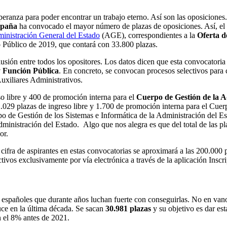
speranza para poder encontrar un trabajo eterno. Así son las oposicion
spaña
ha convocado el mayor número de plazas de oposiciones. Así, el
dministración General del Estado
(AGE), correspondientes a la
Oferta d
o Público de 2019, que contará con 33.800 plazas.
usión entre todos los opositores. Los datos dicen que esta convocatori
 y Función Pública
. En concreto, se convocan procesos selectivos para c
xiliares Administrativos.
so libre y 400 de promoción interna para el
Cuerpo de Gestión de la A
2.029 plazas de ingreso libre y 1.700 de promoción interna para el Cue
rpo de Gestión de los Sistemas e Informática de la Administración del E
dministración del Estado. Algo que nos alegra es que del total de las p
or.
ifra de aspirantes en estas convocatorias se aproximará a las 200.000 p
ectivos exclusivamente por vía electrónica a través de la aplicación Insc
 españoles que durante años luchan fuerte con conseguirlas. No en vano
ce en la última década. Se sacan
30.981 plazas
y su objetivo es dar est
n el 8% antes de 2021.