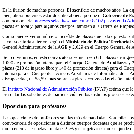
Es la ilusión de muchas personas. El sacrificio de muchos años. La e
bien, ahora podemos estar de enhorabuena porque el
Gobierno de E
convocatoria de
procesos selectivos para cubrir 8.102 plazas en la A
plazas en total y, para algunos cuerpos, también a la Oferta de Emple
Como puedes ver un número increíble de plazas que habrá puesto la il
la convocatoria anterior, según el
Ministerio de Política Territorial
General Administrativo de la AGE y 2.029 en el Cuerpo General de Au
Se lo dividimos, en esta convocatoria se incluyen 681 plazas de ingre
1.000 de promoción interna para el Cuerpo General de
Auxiliares
y 
plazas (218 de ingreso libre y 140 de promoción directa) para el Cue
interna) para el Cuerpo de Técnicos Auxiliares de Informática de la A
discapacidad, un 58,5% más sobre las plazas convocadas el año anteri
El
Instituto Nacional de Administración Pública
(INAP) estima que la c
presentar las solicitudes de participación en los distintos procesos sel
Oposición para profesores
Las oposiciones de profesores son las más demandadas. Son miles los
convocatoria de oposiciones a distintos cuerpos docentes que se produ
que hay en las escuelas: ronda el 25% y el objetivo es que se quede e