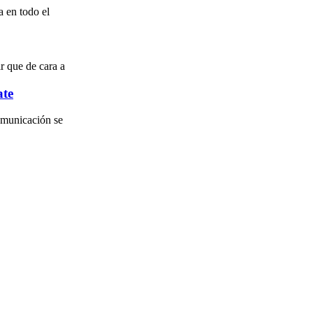
a en todo el
ir que de cara a
ate
omunicación se