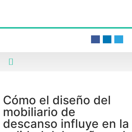
CIENCIA Y SALUD
CULTURA Y DEPORTES
MEDIO AMBIENTE
QUÉ PASA EN ESPAÑA
Cómo el diseño del
mobiliario de
descanso influye en la