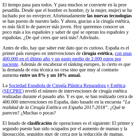
El tiempo pasa para todos. Y para muchos se convierte en la peor
pesadilla. Desde que el hombre es hombre, (y la mujer, mujer) se ha
luchado por no envejecer. Afortunadamente
las nuevas tecnologías
se han puesto de nuestro lado. Y ahora, gracias a la cirugía estética,
es más fácil lo de parecer más joven. Hoy queremos conocer un
poco más a los españoles y saber de qué se operan los españoles y
españolas. ¿De qué crees que será más? Adivínalo.
Antes de ello, hay que saber este dato que es curioso. España es el
primer país europeo en intervenciones de
cirugía estética
,
con unas
400.000 en el último año y un gasto medio de 2.000 euros por
paciente
. Además de encabezar el ránking europeo, lo cierto es que
la demanda de esta técnica no cesa sino que muy al contrario
aumenta
entre un 8% y un 10% anual.
La
Sociedad Española de Cirugía Plástica Reparadora y Estética
(SECPRE)
reveló el número de intervenciones de cirugía estética
realizadas durante el pasado año. Y es que, se han realizado cerca de
400.000 intervenciones en España, dato basado en la encuesta
“La
realidad de la Cirugía Estética en España 2017-2018”.
¿Qué te
parecen? ¿Muchas o pocas?
El listado de
clasificación
de operaciones es el siguiente: El primer y
segundo puesto han sido ocupados por el aumento de mamas y la
liposucción, seguidos muy de cerca por la reducción de mamas.