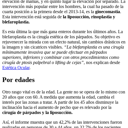
elevación de mamas, y en quinto lugar la elevación por separado. La
intervención más popular entre los hombres, la cual ha pasado de la
cuarta posición a la primera desde el 2013-14, es la
ginecomastia
.
Esta intervención está seguida de
la liposucción, rinoplastia y
blefaroplastia.
Es esta última la que más gana enteros durante los últimos años. La
blefaroplastia es la cirugía estética de los párpados. Su objetivo es
rejuvenecer la mirada con un efecto natural, sin cambios drásticos en
la imagen y sin cicatrices visibles.
“La blefaroplastia es una cirugía
mínimamente invasiva que se puede efectuar en párpados
superiores, inferiores y combinar con otros procedimientos como
cirugía de ptosis palpebral o lifting de cejas”
, nos explican desde
Estética Ocular
.
Por edades
Otro rasgo vital es de la edad. La gente no se opera de lo mismo con
20 años que con 60. A medida que aumenta la edad, cambia el
interés por las zonas a tratar. A partir de los 45 años disminuye la
inclinación hacia el aumento de pecho que es relevado por la
cirugía de párpados y la liposucción.
Así, el informe muestra que un 42,2% de las intervenciones fueron
realizadas en personas de 30 a 44 años, un 32,7% de los pacientes