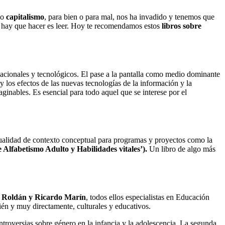
so
capitalismo
, para bien o para mal, nos ha invadido y tenemos que
ue hay que hacer es leer. Hoy te recomendamos estos
libros sobre
acionales y tecnológicos. El pase a la pantalla como medio dominante
 los efectos de las nuevas tecnologías de la información y la
aginables. Es esencial para todo aquel que se interese por el
ctualidad de contexto conceptual para programas y proyectos como la
lfabetismo Adulto y Habilidades vitales’).
Un libro de algo más
n Roldán y Ricardo Marín
, todos ellos especialistas en Educación
én y muy directamente, culturales y educativos.
ntroversias sobre género en la infancia y la adolescencia. La segunda