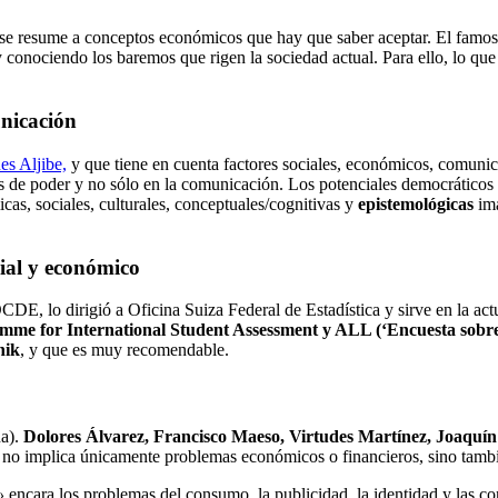
o se resume a conceptos económicos que hay que saber aceptar. El famo
y conociendo los baremos que rigen la sociedad actual. Para ello, lo q
unicación
es Aljibe,
y que tiene en cuenta factores sociales, económicos, comunic
 de poder y no sólo en la comunicación. Los potenciales democráticos y
as, sociales, culturales, conceptuales/cognitivas y
epistemológicas
im
cial y económico
OCDE, lo dirigió a Oficina Suiza Federal de Estadística y sirve en la a
me for International Student Assessment y ALL (‘Encuesta sobre A
nik
, y que es muy recomendable.
ña).
Dolores Álvarez, Francisco Maeso, Virtudes Martínez, Joaquí
 no implica únicamente problemas económicos o financieros, sino tambi
»
encara los problemas del consumo, la publicidad, la identidad y las co