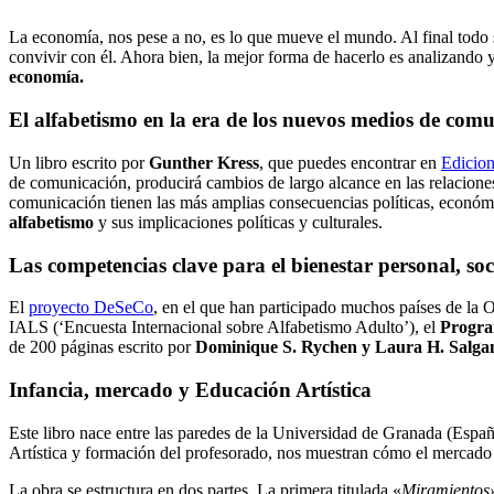
La economía, nos pese a no, es lo que mueve el mundo. Al final tod
convivir con él. Ahora bien, la mejor forma de hacerlo es analizando 
economía.
El alfabetismo en la era de los nuevos medios de com
Un libro escrito por
Gunther Kress
, que puedes encontrar en
Edicion
de comunicación, producirá cambios de largo alcance en las relaciones
comunicación tienen las más amplias consecuencias políticas, económic
alfabetismo
y sus implicaciones políticas y culturales.
Las competencias clave para el bienestar personal, so
El
proyecto DeSeCo
, en el que han participado muchos países de la 
IALS (‘Encuesta Internacional sobre Alfabetismo Adulto’), el
Program
de 200 páginas escrito por
Dominique S. Rychen y Laura H. Salga
Infancia, mercado y Educación Artística
Este libro nace entre las paredes de la Universidad de Granada (Espa
Artística y formación del profesorado, nos muestran cómo el mercado
La obra se estructura en dos partes. La primera titulada «
Miramientos